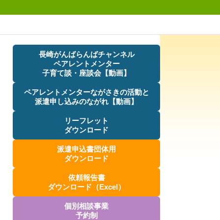
長崎がんばらんばチャンネル
ペアレントメンター
子育て談・座談会【動画】
ペアレントメンターながさきの活動と
派遣申し込みのながれ【動画】
リーフレット
ダウンロード
派遣申込書団体用
ダウンロード
依頼報告書
ダウンロード（Excel）
個別相談事業
予約制