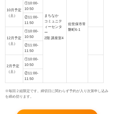
①10:00-
10:50
10月予定
（土）
まちなか
②11:00-
コミュニテ
11:50
佐世保市常
ィーセンタ
磐町6-1
①10:00-
ー
10:50
12月予定
2階 講座室4
（土）
②11:00-
11:50
①10:00-
10:50
2月予定
（土）
②11:00-
11:50
※毎回２組限定です。締切日に関わらず予約が入り次第申し込み
を締め切ります。